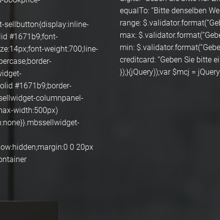
equalTo: “Bitte denselben Wer
range: $.validator.format(“Geb
sellbutton{display:inline-
max: $.validator.format(“Geben
lid #1671b9;font-
min: $.validator.format(“Geben
ize:14px;font-weight:700;line-
creditcard: “Geben Sie bitte 
percase;border-
});}(jQuery));var $mcj = jQuery
widget-
olid #1671b9;border-
ssellwidget-columnpanel-
max-width:500px)
:none}}.mbssellwidget-
flow:hidden;margin:0 0 20px
ontainer