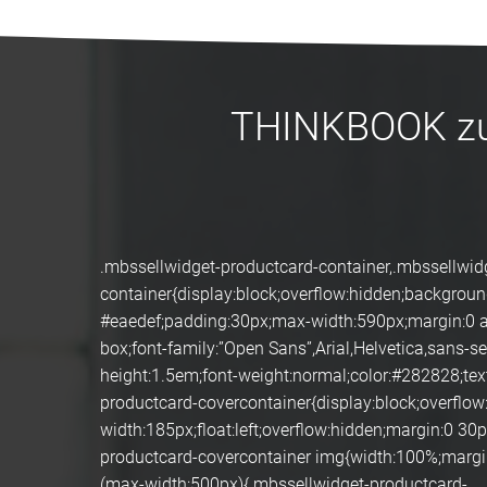
THINKBOOK zu 
.mbssellwidget-productcard-container,.mbssellwi
container{display:block;overflow:hidden;background
#eaedef;padding:30px;max-width:590px;margin:0 au
box;font-family:”Open Sans”,Arial,Helvetica,sans-ser
height:1.5em;font-weight:normal;color:#282828;text
productcard-covercontainer{display:block;overflo
width:185px;float:left;overflow:hidden;margin:0 30
productcard-covercontainer img{width:100%;marg
(max-width:500px){.mbssellwidget-productcard-