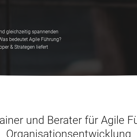
und gleichzeitig spannenden
Was bedeutet Agile Führung?
per & Strategen liefert
rainer und Berater für Agile 
Organisationsentwicklung