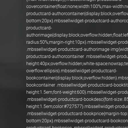
covercontainer{float:none;width:100%;max-width:n
productcard-authorcontainer{display:block;overflo
bottom:20px}.mbssellwidget-productcard-authorco
productcard-
authorimage{display:block;overflow:hidden;float:lef
radius:50%;margin-right:10px}.mbssellwidget-prod
.mbssellwidget-productcard-authorimage img{wid
productcard-authorcontainer .mbssellwidget-prod
height:40px;overflow:hidden;white-space:nowrap;te
overflow:ellipsis}.mbssellwidget-productcard-
bookcontainer{display:block;overflow:hidden}.mbs
bookcontainer .mbssellwidget-productcard-booktitl
height:1.5em;font-weight:600}.mbssellwidget-prod
.mbssellwidget-productcard-bookdesc{font-size:.8
height:1.5em;color:#727577}.mbssellwidget-produ
.mbssellwidget-productcard-bookprice{margin-top
bottom:20px}.mbssellwidget-productcard-bookcont
productcard-bookprice .mbssellwidget-productcar