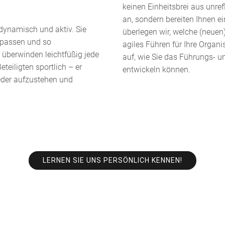
keinen Einheitsbrei aus unre
an, sondern bereiten Ihnen e
 dynamisch und aktiv. Sie
überlegen wir, welche (neuen
upassen und so
agiles Führen für Ihre Organ
d überwinden leichtfüßig jede
auf, wie Sie das Führungs- un
teiligten sportlich – er
entwickeln können.
ieder aufzustehen und
LERNEN SIE UNS PERSÖNLICH KENNEN!