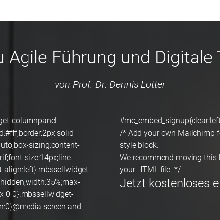
Agile Führung und Digitale 
von Prof. Dr. Dennis Lotter
dget-columnpanel-
#mc_embed_signup{clear:left; 
:#fff;border:2px solid
/* Add your own Mailchimp for
to;box-sizing:content-
style block.
if;font-size:14px;line-
We recommend moving this bl
-align:left}.mbssellwidget-
your HTML file. */
Jetzt kostenloses e
w:hidden;width:35%;max-
px 0 0}.mbssellwidget-
in:0}@media screen and