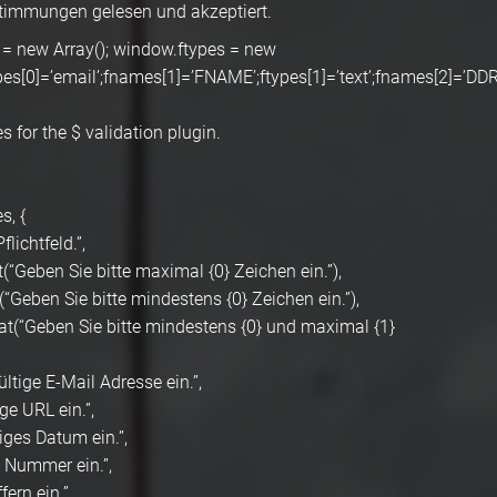
timmungen gelesen und akzeptiert.
 = new Array(); window.ftypes = new
pes[0]=’email’;fnames[1]=’FNAME’;ftypes[1]=’text’;fnames[2]=’DDR
 for the $ validation plugin.
s, {
flichtfeld.”,
(“Geben Sie bitte maximal {0} Zeichen ein.”),
(“Geben Sie bitte mindestens {0} Zeichen ein.”),
mat(“Geben Sie bitte mindestens {0} und maximal {1}
ültige E-Mail Adresse ein.”,
ige URL ein.”,
tiges Datum ein.”,
e Nummer ein.”,
fern ein.”,