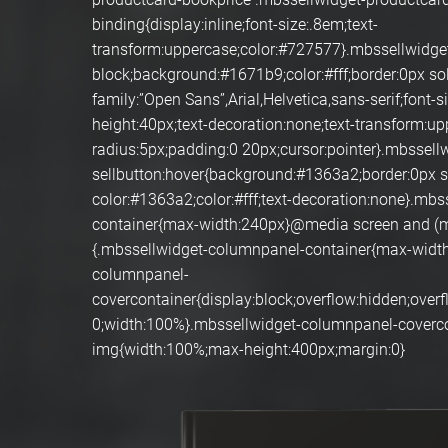
binding{display:inline;font-size:.8em;text-
transform:uppercase;color:#727577}.mbssellwidget-
block;background:#1671b9;color:#fff;border:0px so
family:”Open Sans”,Arial,Helvetica,sans-serif;font-s
height:40px;text-decoration:none;text-transform:up
radius:5px;padding:0 20px;cursor:pointer}.mbssell
sellbutton:hover{background:#1363a2;border:0px s
color:#1363a2;color:#fff;text-decoration:none}.mb
container{max-width:240px}@media screen and (
{.mbssellwidget-columnpanel-container{max-width
columnpanel-
covercontainer{display:block;overflow:hidden;over
0;width:100%}.mbssellwidget-columnpanel-coverc
img{width:100%;max-height:400px;margin:0}