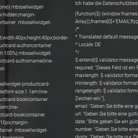
Ich habe die Datenschutzbes
one}}.mbssellwidget-
(function($) {window.fnames
w:hidden;margin-
Array();fnames[0]=’EMAIL’;fty
ntainer .mbssellwidget-
/*
* Translated default messages
t;width:40px;height:40px;border-
* Locale: DE
uctcard-authorcontainer
*/
th:100%}.mbssellwidget-
$.extend($.validator.message
uctcard-authorname{line-
required: “Dieses Feld ist ein P
xt-
maxlength: $.validator.format
minlength: $.validator.format
sellwidget-productcard-
rangelength: $.validator.for
e{font-size:1.1em;line-
Zeichen ein.”),
uctcard-bookcontainer
email: “Geben Sie bitte eine g
5em;line-
url: “Geben Sie bitte eine gült
ctcard-bookcontainer
date: “Bitte geben Sie ein gül
:10px;margin-
number: “Geben Sie bitte ein
ainer .mbssellwidget-
digits: “Geben Sie bitte nur Zif
d-bookprice-