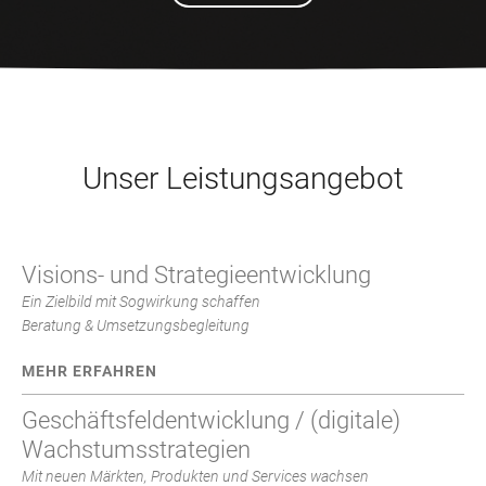
Unser Leistungsangebot
Visions- und Strategieentwicklung
Ein Zielbild mit Sogwirkung schaffen
Beratung & Umsetzungsbegleitung
MEHR ERFAHREN
Geschäftsfeldentwicklung / (digitale)
Wachstumsstrategien
Mit neuen Märkten, Produkten und Services wachsen