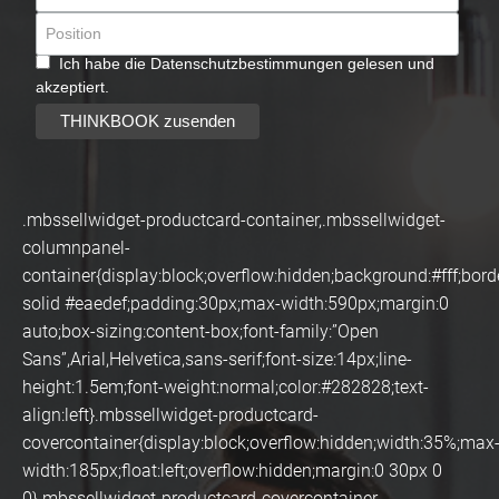
Ich habe die Datenschutzbestimmungen gelesen und
akzeptiert.
.mbssellwidget-productcard-container,.mbssellwidget-
columnpanel-
container{display:block;overflow:hidden;background:#fff;bord
solid #eaedef;padding:30px;max-width:590px;margin:0
auto;box-sizing:content-box;font-family:”Open
Sans”,Arial,Helvetica,sans-serif;font-size:14px;line-
height:1.5em;font-weight:normal;color:#282828;text-
align:left}.mbssellwidget-productcard-
covercontainer{display:block;overflow:hidden;width:35%;max
width:185px;float:left;overflow:hidden;margin:0 30px 0
0}.mbssellwidget-productcard-covercontainer