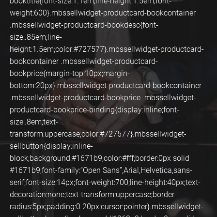
booktitle{font-size:1.1em;line-height:1.5em;font-
weight:600}.mbssellwidget-productcard-bookcontainer
.mbssellwidget-productcard-bookdesc{font-
size:.85em;line-
height:1.5em;color:#727577}.mbssellwidget-productcard-
bookcontainer .mbssellwidget-productcard-
bookprice{margin-top:10px;margin-
bottom:20px}.mbssellwidget-productcard-bookcontainer
.mbssellwidget-productcard-bookprice .mbssellwidget-
productcard-bookprice-binding{display:inline;font-
size:.8em;text-
transform:uppercase;color:#727577}.mbssellwidget-
sellbutton{display:inline-
block;background:#1671b9;color:#fff;border:0px solid
#1671b9;font-family:”Open Sans”,Arial,Helvetica,sans-
serif;font-size:14px;font-weight:700;line-height:40px;text-
decoration:none;text-transform:uppercase;border-
radius:5px;padding:0 20px;cursor:pointer}.mbssellwidget-