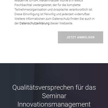
Akademie GmbH, Niedernhäuser Mühle 8 in 64405
Fischbachtal weitergeleitet, der für die komplette
Teilnehmerorganisation und Ansprache verantwortlich ist.
Diese Einwilligung ist freiwillig und jederzeit widerrufbar.
Weitere Informationen zum Datenschutz finden Sie auch in
der
Datenschutzerklärung
dieser Webseite.
Qualitätsversprechen für das
Seminar
Innovationsmanagement