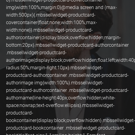
img{width:100%;margin:0}@media screen and (max-
width:500px){.mbssellwidget-productcard-
covercontainer{float:none;width:100%;max-
width:none}}.mbssellwidget-productcard-
authorcontainer{display:block;overflow:hidden;margin-
bottom:20px}.mbssellwidget-productcard-authorcontainer
.mbssellwidget-productcard-
authorimage{display:block;overflow:hidden;float:left;width:40
radius:50%;margin-right:10px}.mbssellwidget-
productcard-authorcontainer .mbssellwidget-productcard-
authorimage img{width:100%}.mbssellwidget-
productcard-authorcontainer .mbssellwidget-productcard-
authorname{line-height:40px;overflow:hidden;white-
space:nowrap;text-overflow:ellipsis}.mbssellwidget-
productcard-
bookcontainer{display:block;overflow:hidden}.mbssellwidget-
productcard-bookcontainer .mbssellwidget-productcard-