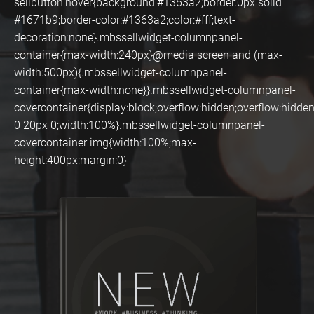
sellbutton:hover{background:#1363a2;border:0px solid
#1671b9;border-color:#1363a2;color:#fff;text-
decoration:none}.mbssellwidget-columnpanel-
container{max-width:240px}@media screen and (max-
width:500px){.mbssellwidget-columnpanel-
container{max-width:none}}.mbssellwidget-columnpanel-
covercontainer{display:block;overflow:hidden;overflow:hidde
0 20px 0;width:100%}.mbssellwidget-columnpanel-
covercontainer img{width:100%;max-
height:400px;margin:0}