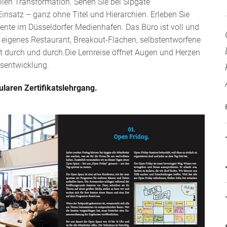
len Transformation. Sehen Sie bei Sipgate
nsatz – ganz ohne Titel und Hierarchien. Erleben Sie
nte im Düsseldorfer Medienhafen. Das Büro ist voll und
 eigenes Restaurant, Breakout-Flächen, selbstentworfene
t durch und durch.Die Lernreise öffnet Augen und Herzen
nsentwicklung.
laren Zertifikatslehrgang.