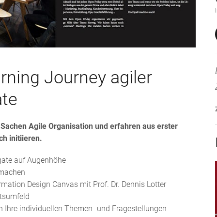
rning Journey agiler
ate
n Sachen Agile Organisation und erfahren aus erster
h initiieren.
pgate auf Augenhöhe
hmachen
ormation Design Canvas mit Prof. Dr. Dennis Lotter
eitsumfeld
n Ihre individuellen Themen- und Fragestellungen