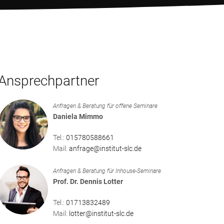
Ansprechpartner
Anfragen & Beratung für offene Seminare
Daniela Mimmo
Tel.:
015780588661
Mail:
anfrage@institut-slc.de
Anfragen & Beratung für Inhouse-Seminare
Prof. Dr. Dennis Lotter
Tel.:
01713832489
Mail:
lotter@institut-slc.de