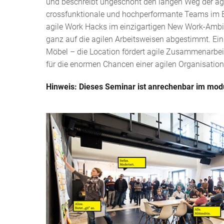
und beschreibt ungeschönt den langen Weg der agi
crossfunktionale und hochperformante Teams im Ei
agile Work Hacks im einzigartigen New Work-Ambie
ganz auf die agilen Arbeitsweisen abgestimmt. Ein
Möbel – die Location fördert agile Zusammenarbei
für die enormen Chancen einer agilen Organisatio
Hinweis:
Dieses Seminar ist anrechenbar im modu