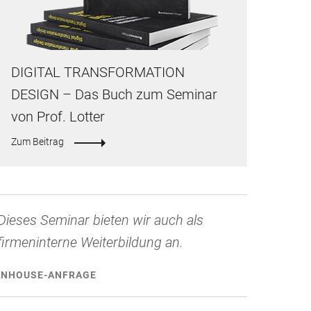
DIGITAL TRANSFORMATION
DESIGN – Das Buch zum Seminar
Ute Blechschmidt-Lees
von Prof. Lotter
"Das Seminar hat nicht nur ein Verständnis entwickelt, wo im 
Zum Beitrag
Aktionsfelder für den digitalen Wandel sind, sondern auch wo b
Seminarteilnehmern konkrete Aktionsfelder sein könnten."
Dieses Seminar bieten wir auch als
firmeninterne Weiterbildung an.
INHOUSE-ANFRAGE