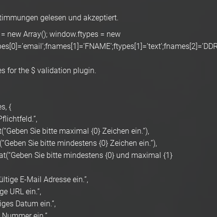
timmungen gelesen und akzeptiert.
 = new Array(); window.ftypes = new
pes[0]=’email’;fnames[1]=’FNAME’;ftypes[1]=’text’;fnames[2]=’DDR
 for the $ validation plugin.
s, {
flichtfeld.”,
(“Geben Sie bitte maximal {0} Zeichen ein.”),
(“Geben Sie bitte mindestens {0} Zeichen ein.”),
mat(“Geben Sie bitte mindestens {0} und maximal {1}
ültige E-Mail Adresse ein.”,
ige URL ein.”,
tiges Datum ein.”,
e Nummer ein.”,