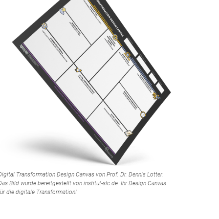
Digital Transformation Design Canvas von Prof. Dr. Dennis Lotter.
Das Bild wurde bereitgestellt von institut-slc.de. Ihr Design Canvas
für die digitale Transformation!