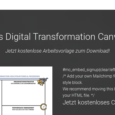
s Digital Transformation Can
Jetzt kostenlose Arbeitsvorlage zum Download!
#mc_embed_signup{clear:left; 
/* Add your own Mailchimp for
style block.
We recommend moving this bl
your HTML file. */
Jetzt kostenloses C