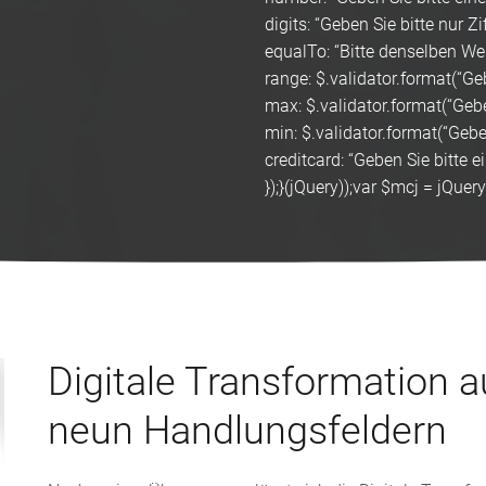
digits: “Geben Sie bitte nur Zif
equalTo: “Bitte denselben Wer
range: $.validator.format(“Geb
max: $.validator.format(“Geben
min: $.validator.format(“Geben
creditcard: “Geben Sie bitte 
});}(jQuery));var $mcj = jQuery
Digitale Transformation a
neun Handlungsfeldern