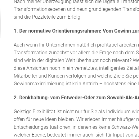
Nach meiner Überzeugung lässt sich die Digitale Transf
Transformationsebenen und neun grundlegenden Transfor
sind die Puzzleteile zum Erfolg!
1. Der normative Orientierungsrahmen: Vom Gewinn zu
Auch wenn Ihr Unternehmen natürlich profitabel arbeiten mu
Transformation zunächst vor allem die Frage nach dem S
sind wir in der digitalen Welt überhaupt noch relevant? 
diese Ansichten noch in ein vernetztes, intelligentes Zeita
Mitarbeiter und Kunden verfolgen und welche Ziele Sie per
Gewinnmaximimierung ist kein Antrieb – höchstens eine
2. Denkhaltung: vom Entweder-Oder zum Sowohl-Als-A
Geistige Flexibilität ist nicht nur für Sie als Individuum 
offen für neue Ideen bleiben. Wir erleben immer häufige
Entscheidungssituationen, in denen es keine Schwarz-Weiß
welcher Ebene, bedeutet immer auch, sich für Input von 