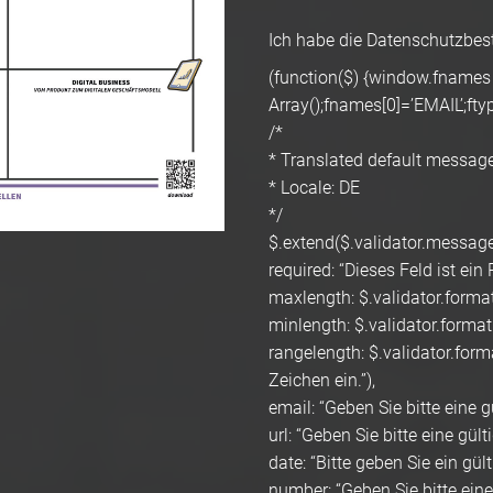
Ich habe die Datenschutzbes
(function($) {window.fnames
Array();fnames[0]=’EMAIL’;fty
/*
* Translated default messages
* Locale: DE
*/
$.extend($.validator.message
required: “Dieses Feld ist ein P
maxlength: $.validator.format
minlength: $.validator.format
rangelength: $.validator.for
Zeichen ein.”),
email: “Geben Sie bitte eine g
url: “Geben Sie bitte eine gült
date: “Bitte geben Sie ein gül
number: “Geben Sie bitte ein