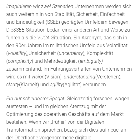
Imaginieren wir zwei Szenarien:
Unternehmen werden sich
auch weiterhin in von Stabilität, Sicherheit, Einfachheit
und Eindeutigkeit (SSEE) geprägten Umfeldern bewegen.
Die
SSEE-
Situation bedarf einer anderen Art und Weise zu
führen als die
VUCA-
Situation. Ein Akronym, das sich in
den 90er Jahren im militärischen Umfeld aus Volatilität
(
volatility),
Unsicherheit (
uncertainty
), Komplexität
(
complexity
) und Mehrdeutigkeit (
ambiguity)
zusammenfand. Im Führungsverhalten von Unternehmen
wird es mit
vision
(Vision),
understanding
(Verstehen),
clarity
(Klarheit) und
agility
(Agilität) verbunden.
Ein nur scheinbarer Spagat
: Gleichzeitig forschen, wagen,
austesten – und im gleichen Atemzug mit der
Optimierung des operativen Geschäfts auf dem Markt
bestehen. Wenn wir „früher“ von der Digitalen
Transformation sprachen, bezog sich dies auf neue, an
der Oberfläche vorgenommene digitale