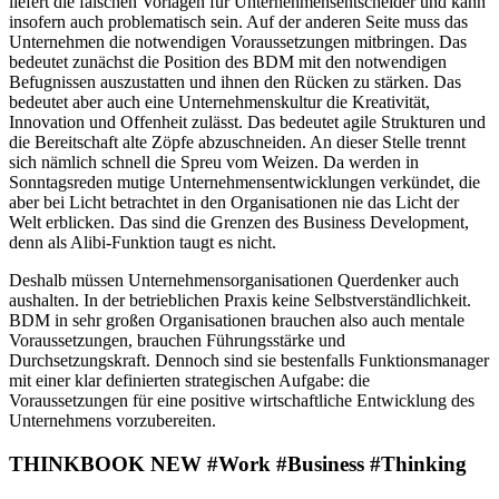
liefert die falschen Vorlagen für Unternehmensentscheider und kann
insofern auch problematisch sein. Auf der anderen Seite muss das
Unternehmen die notwendigen Voraussetzungen mitbringen. Das
bedeutet zunächst die Position des BDM mit den notwendigen
Befugnissen auszustatten und ihnen den Rücken zu stärken. Das
bedeutet aber auch eine Unternehmenskultur die Kreativität,
Innovation und Offenheit zulässt. Das bedeutet agile Strukturen und
die Bereitschaft alte Zöpfe abzuschneiden. An dieser Stelle trennt
sich nämlich schnell die Spreu vom Weizen. Da werden in
Sonntagsreden mutige Unternehmensentwicklungen verkündet, die
aber bei Licht betrachtet in den Organisationen nie das Licht der
Welt erblicken. Das sind die Grenzen des Business Development,
denn als Alibi-Funktion taugt es nicht.
Deshalb müssen Unternehmensorganisationen Querdenker auch
aushalten. In der betrieblichen Praxis keine Selbstverständlichkeit.
BDM in sehr großen Organisationen brauchen also auch mentale
Voraussetzungen, brauchen Führungsstärke und
Durchsetzungskraft. Dennoch sind sie bestenfalls Funktionsmanager
mit einer klar definierten strategischen Aufgabe: die
Voraussetzungen für eine positive wirtschaftliche Entwicklung des
Unternehmens vorzubereiten.
THINKBOOK NEW #Work #Business #Thinking