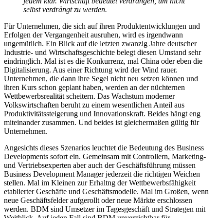
jedem klar. Wirtschaft bedeutet verdrängen, um nicht
selbst verdrängt zu werden.
Für Unternehmen, die sich auf ihren Produktentwicklungen und
Erfolgen der Vergangenheit ausruhen, wird es irgendwann
ungemütlich. Ein Blick auf die letzten zwanzig Jahre deutscher
Industrie- und Wirtschaftsgeschichte belegt diesen Umstand sehr
eindringlich. Mal ist es die Konkurrenz, mal China oder eben die
Digitalisierung. Aus einer Richtung wird der Wind rauer.
Unternehmen, die dann ihre Segel nicht neu setzen können und
ihren Kurs schon geplant haben, werden an der nüchternen
Wettbewerbsrealität scheitern. Das Wachstum moderner
Volkswirtschaften beruht zu einem wesentlichen Anteil aus
Produktivitätssteigerung und Innovationskraft. Beides hängt eng
miteinander zusammen. Und beides ist gleichermaßen gültig für
Unternehmen.
Angesichts dieses Szenarios leuchtet die Bedeutung des Business
Developments sofort ein. Gemeinsam mit Controllern, Marketing-
und Vertriebsexperten aber auch der Geschäftsführung müssen
Business Development Manager jederzeit die richtigen Weichen
stellen. Mal im Kleinen zur Erhaltng der Wettbewerbsfähigkeit
etablierter Geschäfte und Geschäftsmodelle. Mal im Großen, wenn
neue Geschäftsfelder aufgerollt oder neue Märkte erschlossen
werden. BDM sind Umsetzer im Tagesgeschäft und Strategen mit
Weitblick. Auf jeden Fall sind BDM unverzichtbar für