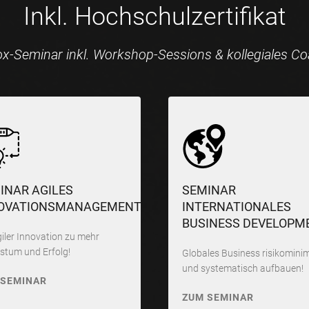
Inkl. Hochschulzertifikat
x-Seminar inkl. Workshop-Sessions & kollegiales C
INAR AGILES
SEMINAR
OVATIONSMANAGEMENT
INTERNATIONALES
BUSINESS DEVELOPM
giler Innovation zu mehr
tum und Erfolg!
Globales Business risikominim
und systematisch aufbauen!
 SEMINAR
ZUM SEMINAR