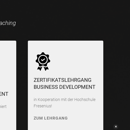
oaching
ZERTIFIKATSLEHRGANG
BUSINESS DEVELOPMENT
ENT
in Kooperation mit der Hochschule
Fresenius!
iert
ZUM LEHRGANG
✕