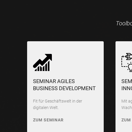
Toolbo
SEMINAR AGILES
SEM
BUSINESS DEVELOPMENT
INN
Fit für Geschäftswelt in der
Mit a
digitalen Welt.
Wachs
ZUM SEMINAR
ZUM