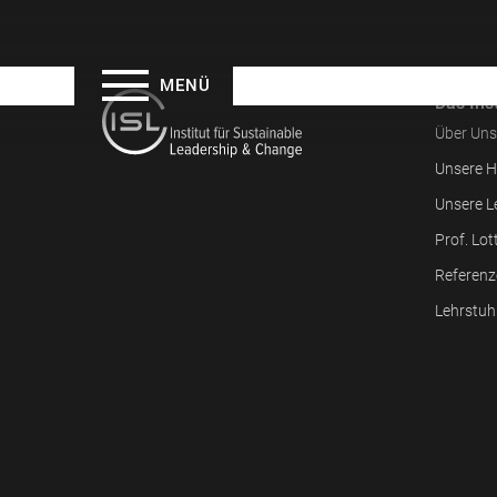
MENÜ
Das Inst
Über Uns
Unsere H
Unsere L
Prof. Lot
Referenz
Lehrstuh