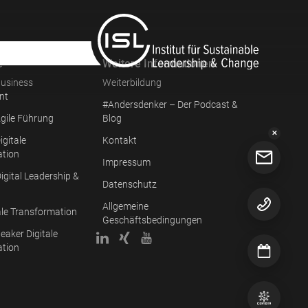
e
Weitere Informationen
usiness
Weiterbildung
nt
#Andersdenker – Der Podcast &
gile Führung
Blog
✕
igitale
Kontakt
ation
Impressum
igital Leadership &
Datenschutz
Allgemeine
ale Transformation
Geschäftsbedingungen
eaker Digitale
ation