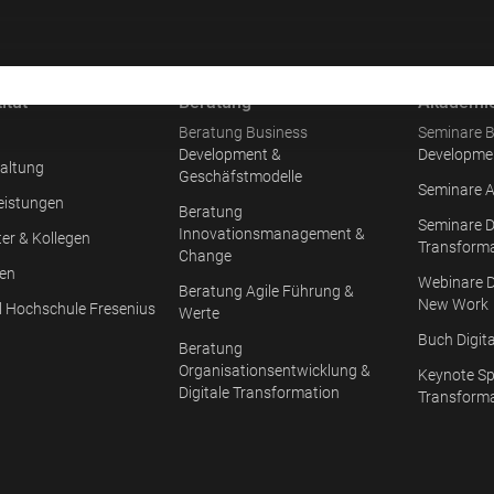
itut
Beratung
Akademi
Beratung Business
Seminare B
Development &
Developme
altung
Geschäfstmodelle
Seminare A
eistungen
Beratung
Seminare D
Innovationsmanagement &
ter & Kollegen
Transform
Change
en
Webinare D
Beratung Agile Führung &
New Work
l Hochschule Fresenius
Werte
Buch Digit
Beratung
Organisationsentwicklung &
Keynote Sp
Digitale Transformation
Transform