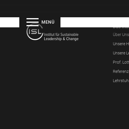
MENÜ
Das Inst
Über Uns
Unsere H
Unsere L
Prof. Lot
Referenz
Lehrstuh