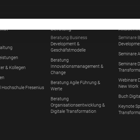
itut
Beratung
Akademi
Beratung Business
Seminare B
Development &
Developme
altung
Geschäfstmodelle
Seminare A
eistungen
Beratung
Seminare D
Innovationsmanagement &
ter & Kollegen
Transform
Change
en
Webinare D
Beratung Agile Führung &
New Work
l Hochschule Fresenius
Werte
Buch Digit
Beratung
Organisationsentwicklung &
Keynote Sp
Digitale Transformation
Transform