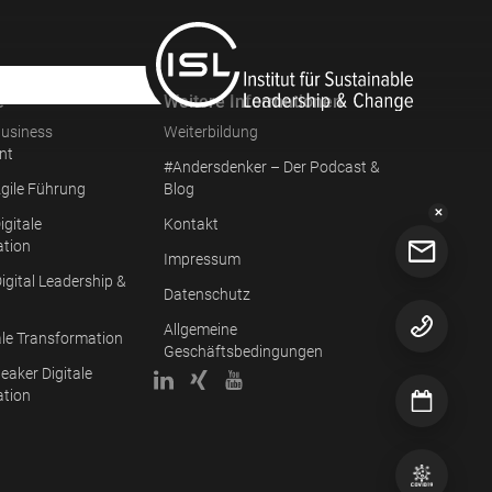
e
Weitere Informationen
usiness
Weiterbildung
nt
#Andersdenker – Der Podcast &
gile Führung
Blog
✕
igitale
Kontakt
ation
Impressum
igital Leadership &
Datenschutz
Allgemeine
ale Transformation
Geschäftsbedingungen
eaker Digitale
ation