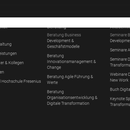
itut
Beratung
Akademi
Beratung Business
Seminare B
Development &
Developme
altung
Geschäfstmodelle
Seminare A
eistungen
Beratung
Seminare D
Innovationsmanagement &
ter & Kollegen
Transform
Change
en
Webinare D
Beratung Agile Führung &
New Work
l Hochschule Fresenius
Werte
Buch Digit
Beratung
Organisationsentwicklung &
Keynote Sp
Digitale Transformation
Transform