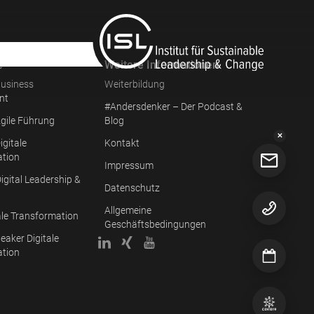
e
Weitere Informationen
usiness
Weiterbildung
nt
#Andersdenker – Der Podcast &
gile Führung
Blog
✕
igitale
Kontakt
ation
Impressum
igital Leadership &
Datenschutz
Allgemeine
ale Transformation
Geschäftsbedingungen
eaker Digitale
ation