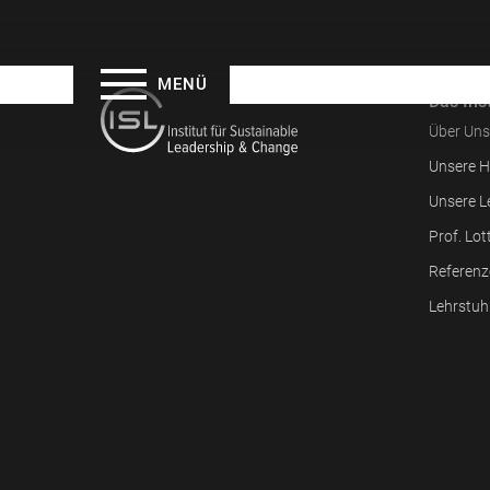
MENÜ
Das Inst
Über Uns
Unsere H
Unsere L
Prof. Lot
Referenz
Lehrstuh