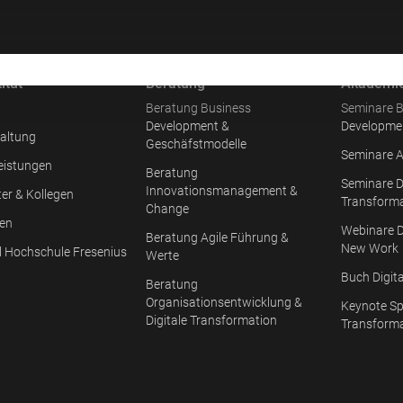
itut
Beratung
Akademi
Beratung Business
Seminare B
Development &
Developme
altung
Geschäfstmodelle
Seminare A
eistungen
Beratung
Seminare D
Innovationsmanagement &
ter & Kollegen
Transform
Change
en
Webinare D
Beratung Agile Führung &
New Work
l Hochschule Fresenius
Werte
Buch Digit
Beratung
Organisationsentwicklung &
Keynote Sp
Digitale Transformation
Transform