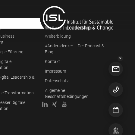
e
Weitere Informationen
usiness
Weiterbildung
nt
#Andersdenker – Der Podcast &
gile Führung
Blog
✕
igitale
Kontakt
ation
Impressum
igital Leadership &
Datenschutz
Allgemeine
ale Transformation
Geschäftsbedingungen
eaker Digitale
ation