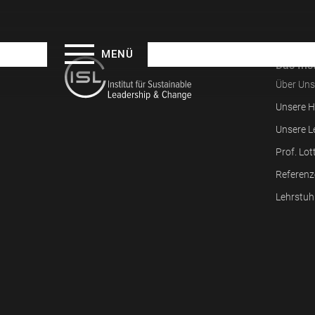
MENÜ
Das Inst
Über Uns
Unsere H
Unsere L
Prof. Lot
Referenz
Lehrstuh