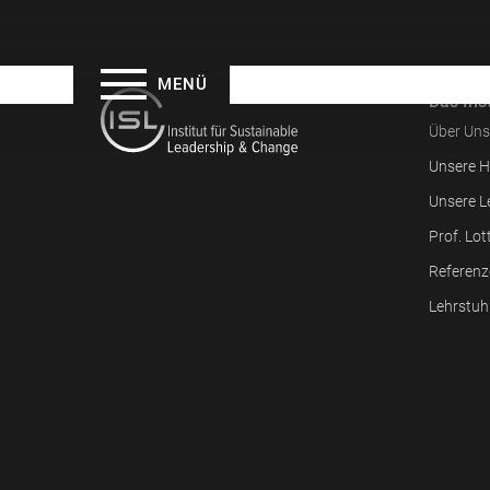
MENÜ
Das Inst
Über Uns
Unsere H
Unsere L
Prof. Lot
Referenz
Lehrstuh