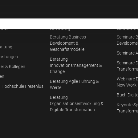
itut
Beratung
Akademi
Beratung Business
Seminare B
Development &
Developme
altung
Geschäfstmodelle
Seminare A
eistungen
Beratung
Seminare D
Innovationsmanagement &
ter & Kollegen
Transform
Change
en
Webinare D
Beratung Agile Führung &
New Work
l Hochschule Fresenius
Werte
Buch Digit
Beratung
Organisationsentwicklung &
Keynote Sp
Digitale Transformation
Transform