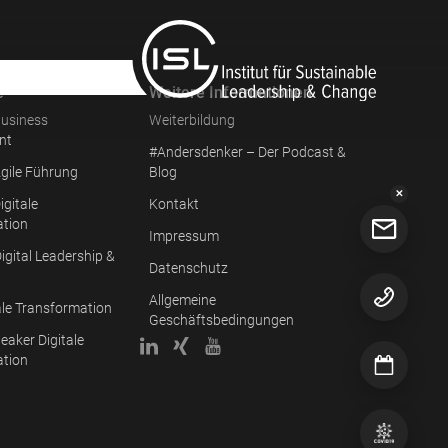
e
Weitere Informationen
usiness
Weiterbildung
nt
#Andersdenker – Der Podcast &
gile Führung
Blog
✕
igitale
Kontakt
ation
Impressum
igital Leadership &
Datenschutz
Allgemeine
ale Transformation
Geschäftsbedingungen
eaker Digitale
ation