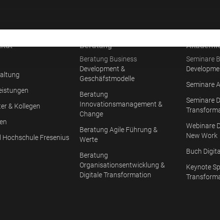
itut
Beratung
Akademi
Beratung Business
Seminare B
Development &
Developme
altung
Geschäfstmodelle
Seminare A
eistungen
Beratung
Seminare D
Innovationsmanagement &
ter & Kollegen
Transform
Change
en
Webinare D
Beratung Agile Führung &
New Work
l Hochschule Fresenius
Werte
Buch Digit
Beratung
Organisationsentwicklung &
Keynote Sp
Digitale Transformation
Transform