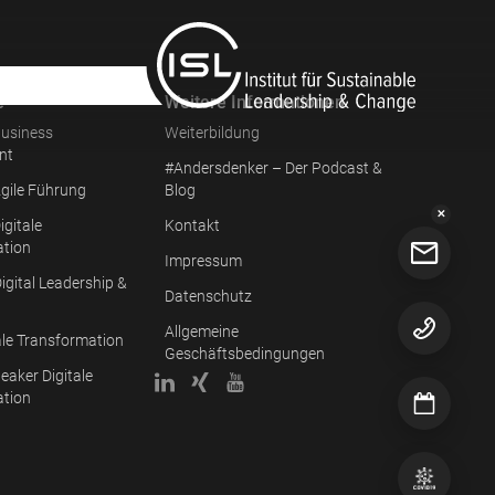
e
Weitere Informationen
usiness
Weiterbildung
nt
#Andersdenker – Der Podcast &
gile Führung
Blog
✕
igitale
Kontakt
ation
Impressum
igital Leadership &
Datenschutz
Allgemeine
ale Transformation
Geschäftsbedingungen
eaker Digitale
ation