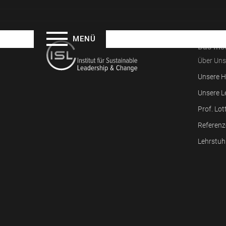
MENÜ
Das Inst
Über Uns
Unsere H
Unsere L
Prof. Lot
Referenz
Lehrstuh