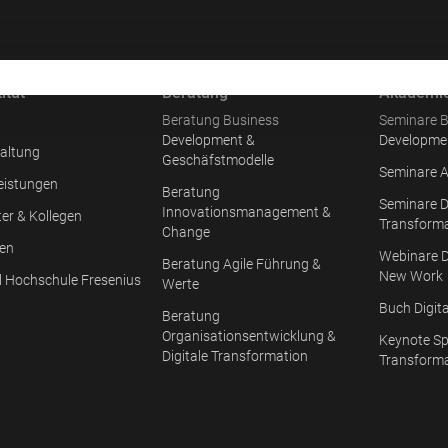
itut
Beratung
Akademi
Beratung Business
Seminare B
Development &
Developme
altung
Geschäfstmodelle
Seminare A
eistungen
Beratung
Seminare D
Innovationsmanagement &
ter & Kollegen
Transform
Change
en
Webinare D
Beratung Agile Führung &
New Work
l Hochschule Fresenius
Werte
Buch Digit
Beratung
Organisationsentwicklung &
Keynote Sp
Digitale Transformation
Transform