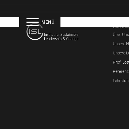
MENÜ
Das Inst
Über Uns
Unsere H
Unsere L
Prof. Lot
Referenz
Lehrstuh