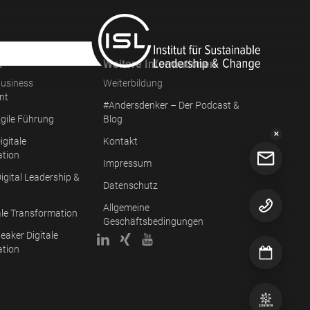
e
Weitere Informationen
usiness
Weiterbildung
nt
#Andersdenker – Der Podcast &
gile Führung
Blog
✕
igitale
Kontakt
ation
Impressum
igital Leadership &
Datenschutz
Allgemeine
ale Transformation
Geschäftsbedingungen
eaker Digitale
ation