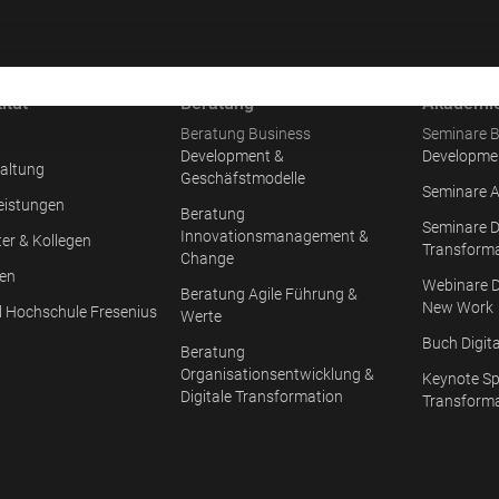
itut
Beratung
Akademi
Beratung Business
Seminare B
Development &
Developme
altung
Geschäfstmodelle
Seminare A
eistungen
Beratung
Seminare D
Innovationsmanagement &
ter & Kollegen
Transform
Change
en
Webinare D
Beratung Agile Führung &
New Work
l Hochschule Fresenius
Werte
Buch Digit
Beratung
Organisationsentwicklung &
Keynote Sp
Digitale Transformation
Transform