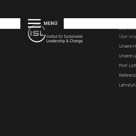
MENÜ
Das Inst
Über Uns
Unsere H
Unsere L
Prof. Lot
Referenz
Lehrstuh