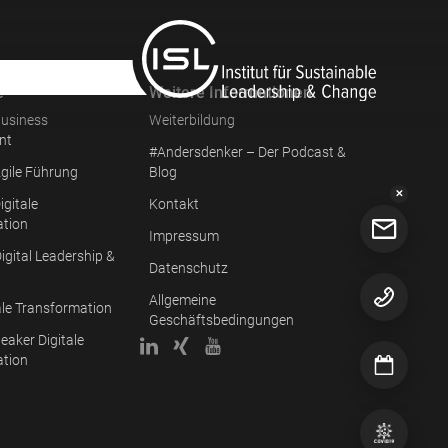
e
Weitere Informationen
usiness
Weiterbildung
nt
#Andersdenker – Der Podcast &
gile Führung
Blog
✕
igitale
Kontakt
ation
Impressum
igital Leadership &
Datenschutz
Allgemeine
ale Transformation
Geschäftsbedingungen
eaker Digitale
ation