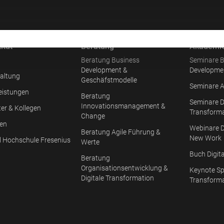
itut
Beratung
Akademi
Beratung Business
Seminare B
Development &
Developme
altung
Geschäfstmodelle
Seminare A
eistungen
Beratung
Seminare D
Innovationsmanagement &
ter & Kollegen
Transform
Change
en
Webinare D
Beratung Agile Führung &
New Work
l Hochschule Fresenius
Werte
Buch Digit
Beratung
Organisationsentwicklung &
Keynote Sp
Digitale Transformation
Transform