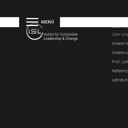
MENÜ
Das Inst
Über Uns
Unsere H
Unsere L
Prof. Lot
Referenz
Lehrstuh