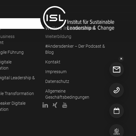
e
Weitere Informationen
usiness
Weiterbildung
nt
#Andersdenker – Der Podcast &
gile Führung
Blog
✕
igitale
Kontakt
ation
Impressum
igital Leadership &
Datenschutz
Allgemeine
ale Transformation
Geschäftsbedingungen
eaker Digitale
ation