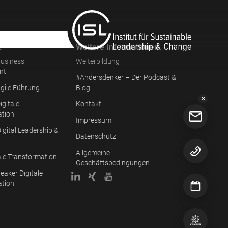
e
Weitere Informationen
usiness
Weiterbildung
nt
#Andersdenker – Der Podcast &
gile Führung
Blog
✕
igitale
Kontakt
ation
Impressum
igital Leadership &
Datenschutz
Allgemeine
ale Transformation
Geschäftsbedingungen
eaker Digitale
ation