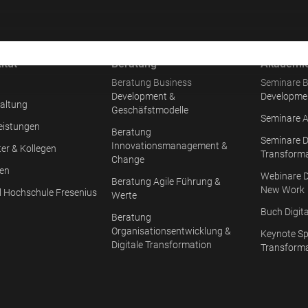
itut
Beratung
Akademi
Beratung Business
Seminare B
Development &
Developme
altung
Geschäfstmodelle
Seminare A
eistungen
Beratung
Seminare D
Innovationsmanagement &
ter & Kollegen
Transform
Change
en
Webinare D
Beratung Agile Führung &
New Work
l Hochschule Fresenius
Werte
Buch Digit
Beratung
Organisationsentwicklung &
Keynote Sp
Digitale Transformation
Transform