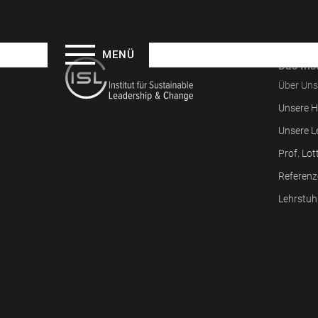
MENÜ
Das Inst
Über Uns
Unsere H
Unsere L
Prof. Lot
Referenz
Lehrstuh